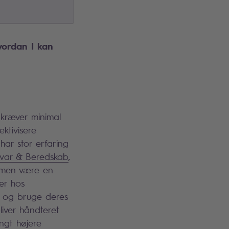
vordan I kan
 kræver minimal
ektivisere
 har stor erfaring
svar & Beredskab
,
e men være en
er hos
e og bruge deres
iver håndteret
ngt højere