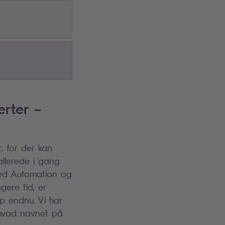
rter –
, for der kan
llerede i gang
med Automation og
gere tid, er
 op endnu. Vi har
 hvad navnet på