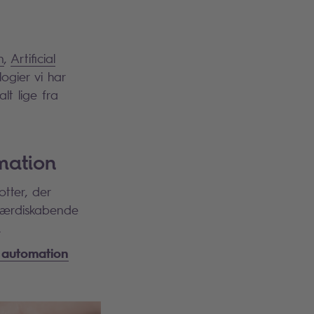
n
,
Artificial
logier vi har
lt lige fra
mation
tter, der
 værdiskabende
.
 automation