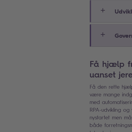
Udvikl
Gover
Få hjælp f
uanset jer
Få den rette hjæl
være mange indga
med automatiseri
RPA-udvikling og 
nystartet men måsk
både forretningsm