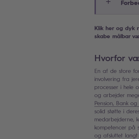
Forbe
Klik her og dyk 
skabe målbar vær
Hvorfor v
En af de store fo
involvering fra jer
processer i hele 
og arbejder mege
Pension, Bank og 
solid støtte i de
medarbejderne, k
kompetencer på s
og afsluttet lang