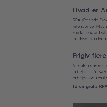
Hvad er A
RPA (Robotic Pro
Intelligence
,
Mach
samlet under bete
analyse, til udvikl
Frigiv fle
Vi automatiserer 
arbejder på tværs
arbejde og result
Få en gratis RP