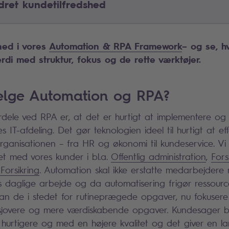
dret kundetilfredshed
ned i vores
Automation & RPA Framework
– og se, h
di med struktur, fokus og de rette værktøjer.
ælge Automation og RPA?
rdele ved RPA er, at det er hurtigt at implementere og
es IT-afdeling. Det gør teknologien ideel til hurtigt at eff
organisationen – fra HR og økonomi til kundeservice.
Vi
t med vores kunder i bl.a.
Offentlig administration
,
For
Forsikring
. Automation skal ikke erstatte medarbejder
res daglige arbejde og da automatisering frigør ressourc
an de i stedet for rutineprægede opgaver, nu fokuser
jovere og mere værdiskabende opgaver. Kundesager bl
t hurtigere og med en højere kvalitet og det giver en la