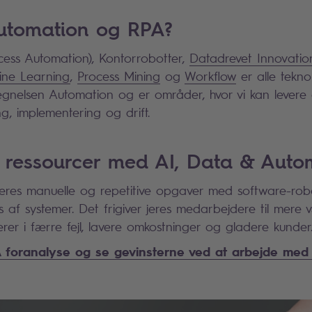
utomation og RPA?
cess Automation), Kontorrobotter,
Datadrevet Innovatio
ine Learning
,
Process Mining
og
Workflow
er alle tekno
gnelsen Automation og er områder, hvor vi kan levere a
ing, implementering og drift.
re ressourcer med AI, Data & Auto
jeres manuelle og repetitive opgaver med software-robo
 af systemer. Det frigiver jeres medarbejdere til mere
erer i færre fejl, lavere omkostninger og gladere kunder
A foranalyse og se gevinsterne ved at arbejde med