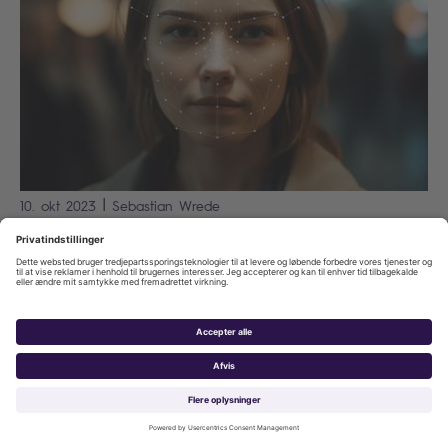
|
10. okt 2023
Sebastian
Wrede
Teknologiske Fremskridt: Sikring af
Privatliv i Datadrevne Tider