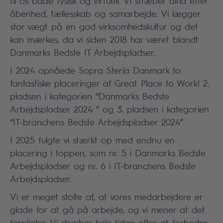
til os både fysisk og virtuelt. Vi stræber altid efter
åbenhed, fællesskab og samarbejde. Vi lægger
stor vægt på en god virksomhedskultur og det
kan mærkes, da vi siden 2018 har været blandt
Danmarks Bedste IT Arbejdspladser.
I 2024 opnåede Sopra Steria Danmark to
fantastiske placeringer af Great Place to Work! 2.
pladsen i kategorien “Danmarks Bedste
Arbejdspladser 2024 ” og 3. pladsen i kategorien
“IT-branchens Bedste Arbejdspladser 2024”.
I 2025 fulgte vi stærkt op med endnu en
placering i toppen, som nr. 5 i Danmarks Bedste
Arbejdspladser og nr. 6 i IT-branchens Bedste
Arbejdspladser.
Vi er meget stolte af, at vores medarbejdere er
glade for at gå på arbejde, og vi mener at det
forpligter. Vi stræber hele tiden efter at forbedre