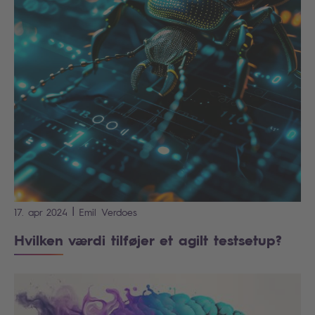
|
17. apr 2024
Emil
Verdoes
Hvilken værdi tilføjer et agilt testsetup?