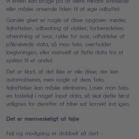
vi enten kan bruge på at være mindre stressede
eller måske anvende tiden til at øge udbyttet.
Ganske givet er nogle af disse opgaver: møder,
fejlrettelser, udbedring af ulykker, forberedelser,
afventning af svar, rykke for svar, udfyldelse af
påkrævede data, så man f.eks. overholder
lovgivningen, eller manuelt at flytte data fra et
system til et andet.
Det er klart, at det ikke er alle disse, der kan
automatiseres, men nogle af dem, f.eks.
fejlrettelser kan måske elimineres. Laver man f.eks.
en tastefejl i noget input data, så skal dette først
udlignes for derefter at blive sat korrekt ind igen.
Det er menneskeligt at fejle
Fejl og modgang er dobbelt så dyrt -