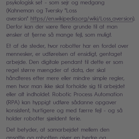
psykologisk set - som sejr og medgang
(Kahneman og Tversky "Loss
aversion"
https://en.wikipedia.org/wiki/Loss_aversion
).
Derfor kan der være flere grunde til at man
ønsker at fjerne så mange fejl, som muligt.
Et af de steder, hvor robotter har en fordel over
mennesker, er udførelsen af ensidigt, gentaget
arbejde. Den digitale pendant til dette er som
regel større mængder af data, der skal
håndteres efter mere eller mindre simple regler,
men hvor man ikke skal forholde sig til arbejdet
eller alt indholdet. Robotic Process Automation
(RPA) kan hyppigt udføre sådanne opgaver
konsistent, hurtigere og med færre fejl - og så
holder robotter sjældent ferie.
Det betyder, at samarbejdet mellem den
ansatte og robotten giver en bedre og