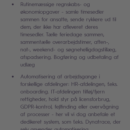
Rutinemæssige regnskabs- og
økonomiopgaver - samle timesedler
sammen for ansatte, sende rykkere ud til
dem, der ikke har afleveret deres
timesedler. Tælle feriedage sammen,
sammentælle overarbejdstimer, aften-,
nat-, weekend- og søgnehelligdagstillæg,
afspadsering. Bogføring og udbetaling af
udlæg
Automatisering af arbejdsgange i
forskellige afdelinger: HR-afdelingen, f.eks.
onboarding. IT-afdelingen tilføj/fjern
rettigheder, hold styr på licensforbrug,
GDPR-kontrol, fejlfinding eller overvågning
af processer - her vil vi dog anbefale et
dedikeret system, som f.eks. Dynatrace, der
selv anvender automatisering.