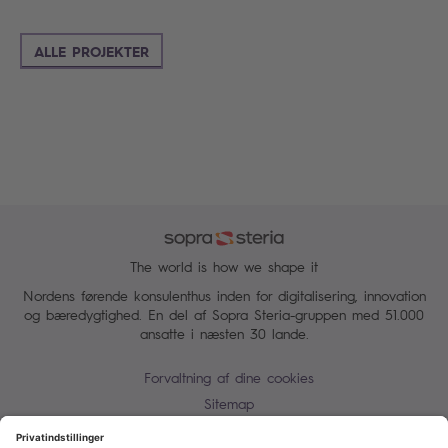
ALLE PROJEKTER
The world is how we shape it
Nordens førende konsulenthus inden for digitalisering, innovation
og bæredygtighed. En del af Sopra Steria-gruppen med 51.000
ansatte i næsten 30 lande.
Forvaltning af dine cookies
Sitemap
Persondatapolitik