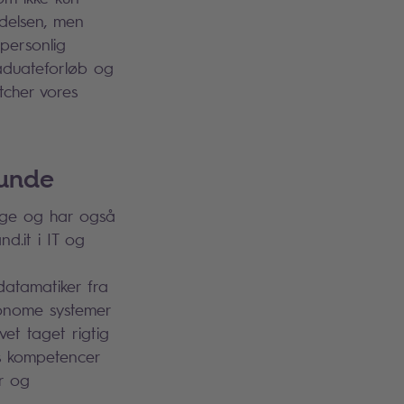
delsen, men
personlig
raduateforløb og
tcher vores
runde
llige og har også
d.it i IT og
datamatiker fra
onome systemer
vet taget rigtig
es kompetencer
er og