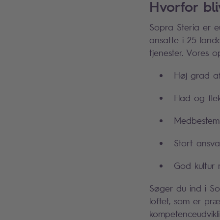
Hvorfor bl
Sopra Steria er e
ansatte i 25 land
tjenester. Vores 
Høj grad af
Flad og fle
Medbestemme
Stort ansva
God kultur
Søger du ind i So
loftet, som er præ
kompetenceudvikl