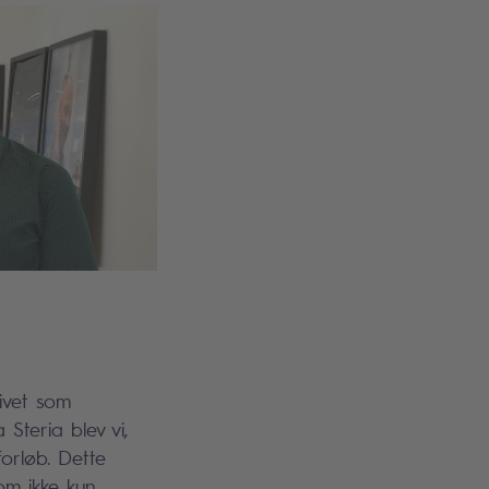
ivet som
Steria blev vi,
orløb. Dette
om ikke kun