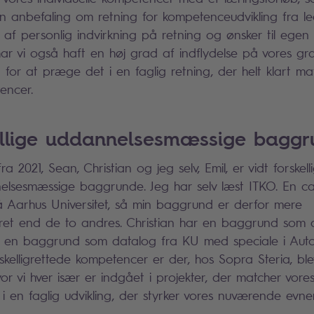
 anbefaling om retning for kompetenceudvikling fra le
af personlig indvirkning på retning og ønsker til egen 
 har vi også haft en høj grad af indflydelse på vores g
 for at præge det i en faglig retning, der helt klart ma
encer.
kellige uddannelsesmæssige bagg
ra 2021, Sean, Christian og jeg selv, Emil, er vidt forske
nelsesmæssige baggrunde. Jeg har selv læst ITKO. En can
 Aarhus Universitet, så min baggrund er derfor mere
eret end de to andres. Christian har en baggrund som 
 en baggrund som datalog fra KU med speciale i Aut
skelligrettede kompetencer er der, hos Sopra Steria, ble
r vi hver især er indgået i projekter, der matcher vor
r i en faglig udvikling, der styrker vores nuværende evn