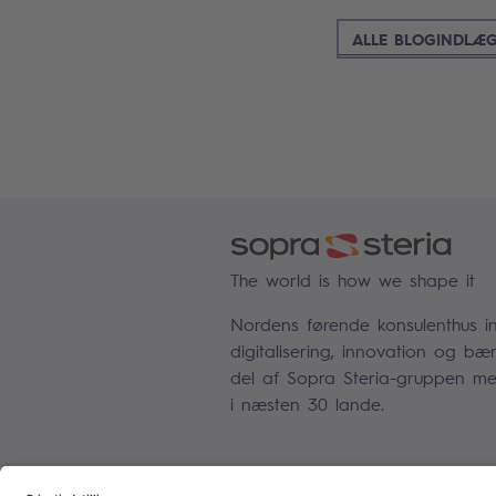
ALLE BLOGINDLÆ
The world is how we shape it
Nordens førende konsulenthus i
digitalisering, innovation og bæ
del af Sopra Steria-gruppen me
i næsten 30 lande.