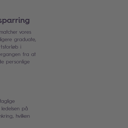
sparring
 matcher vores
ligere graduate,
tsforløb i
ergangen fra at
de personlige
faglige
 ledelsen på
ring, hvilken