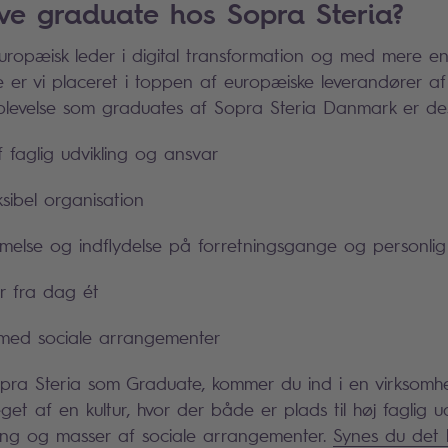
ive graduate hos Sopra Steria?
uropæisk leder i digital transformation og med mere e
e er vi placeret i toppen af europæiske leverandører af 
oplevelse som graduates af Sopra Steria Danmark er d
 faglig udvikling og ansvar
ksibel organisation
lse og indflydelse på forretningsgange og personlig 
r fra dag ét
 med sociale arrangementer
pra Steria som Graduate, kommer du ind i en virksomhe
get af en kultur, hvor der både er plads til høj faglig ud
ing og masser af sociale arrangementer.
Synes du det 