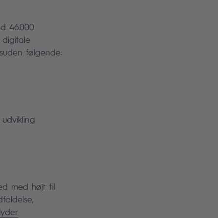
nd 46.000
digitale
esuden følgende:
udvikling
d med højt til
foldelse,
lyder