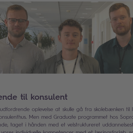
ende til konsulent
dfordrende oplevelse at skulle gå fra skolebænken til l
-konsulenthus. Men med Graduate programmet hos Sopra 
e, taget i hånden med et velstruktureret uddannelsesf
t vores individuelle kompetencer med et læringsforløb, s