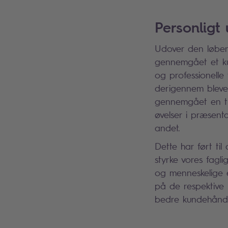
Personligt 
Udover den løbend
gennemgået et ku
og professionelle
derigennem blevet
gennemgået en tr
øvelser i præsent
andet.
Dette har ført til
styrke vores fagl
og menneskelige e
på de respektive 
bedre kundehåndt