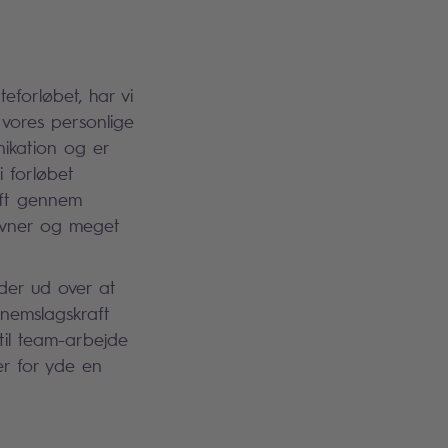
eforløbet, har vi
vores personlige
ikation og er
 forløbet
aft gennem
sevner og meget
 der ud over at
nnemslagskraft
til team-arbejde
er for yde en