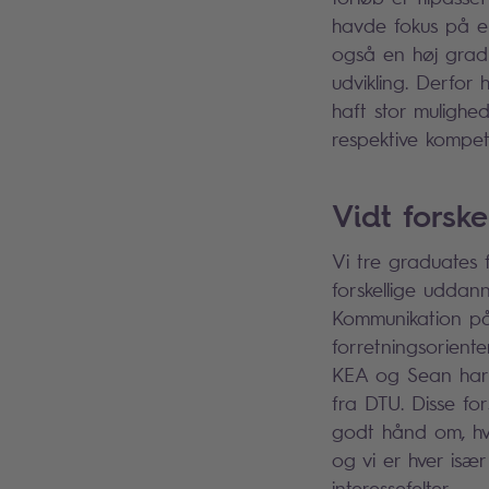
havde fokus på en
også en høj grad 
udvikling. Derfor
haft stor mulighed
respektive kompet
Vidt fors
Vi tre graduates f
forskellige uddan
Kommunikation på
forretningsorient
KEA og Sean har
fra DTU. Disse for
godt hånd om, hvo
og vi er hver isæ
interessefelter.