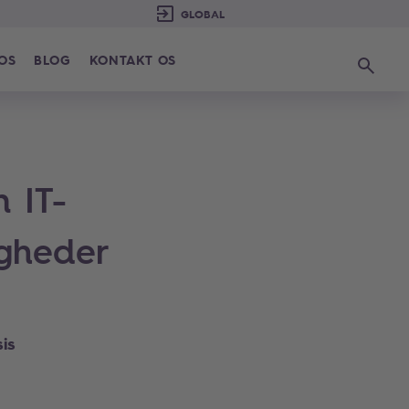
 OS
BLOG
KONTAKT OS
Søg
 IT-
gheder
is