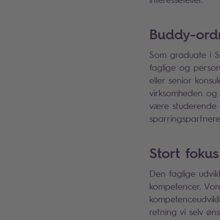
Buddy-ordn
Som graduate i So
faglige og person
eller senior konsu
virksomheden og 
være studerende t
sparringspartnere
Stort fokus
Den faglige udvik
kompetencer. Vore
kompetenceudvikl
retning vi selv øn