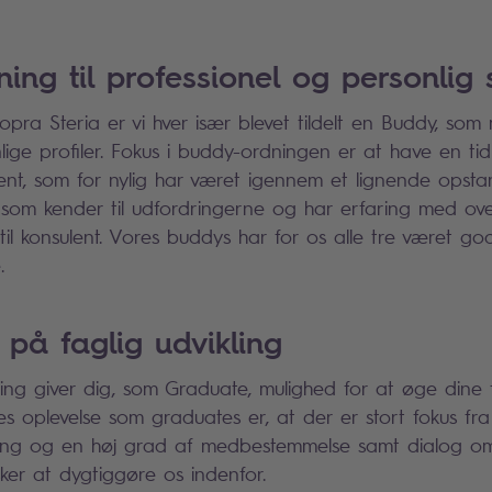
ing til professionel og personlig 
pra Steria er vi hver især blevet tildelt en Buddy, som
lige profiler. Fokus i buddy-ordningen er at have en tid
lent, som for nylig har været igennem et lignende opstar
som kender til udfordringerne og har erfaring med ov
il konsulent. Vores buddys har for os alle tre været go
.
 på faglig udvikling
ling giver dig, som Graduate, mulighed for at øge dine 
s oplevelse som graduates er, at der er stort fokus fra
ing og en høj grad af medbestemmelse samt dialog omk
sker at dygtiggøre os indenfor.