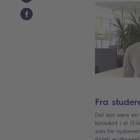
Fra studer
Det kan være en u
konsulent i et IT
som tre nydannend
forløb er tilpasse