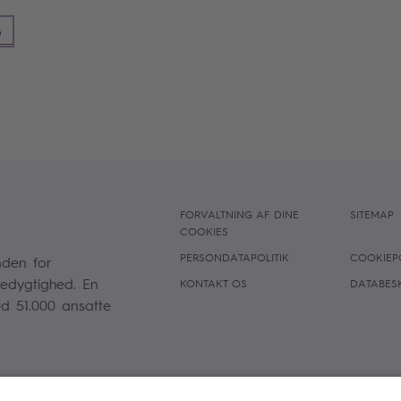
G
FORVALTNING AF DINE
SITEMAP
COOKIES
PERSONDATAPOLITIK
COOKIEPO
nden for
redygtighed. En
KONTAKT OS
DATABES
d 51.000 ansatte