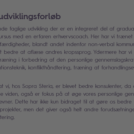
udviklingsforløb
e faglige udvikling der er en integreret del af graduat
rsus med en erfaren erhvervscoach. Her har vi trænet 
 færdigheder, blandt andet indenfor non-verbal kommun
 bedre at aflæse andres kropssprog. Ydermere har vi i
æning i forbedring af den personlige gennemslagskr
ationsteknik, konflikthåndtering, træning af forhandling
 at vi, hos Sopra Steria, er blevet bedre konsulenter, da
ige viden, også er fokus på at øge vores personlige ge
vner. Dette har ikke kun bidraget til at gøre os bedre 
projekter, men det giver også helt andre forudsætning
ering.